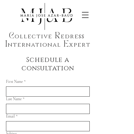
C
R
ollective
edress
I
E
nternational
xpert
Schedule a
consultation
First Name
*
Last Name
*
Email
*
Subject