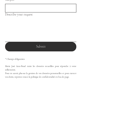
Describe your request
Submit
* Champs obligatoires
Maria José Azar-Baud traite les données recueillies pour répondre à votre
sollicitation.
Pour en savoir plus sur la gestion de vos données personnelles et pour exercer
vos droits, reportez-vous à la politique de confidentialité en bas de page.
Schedule a consultation
9 rue Boissy d'Anglas, 75008
Paris